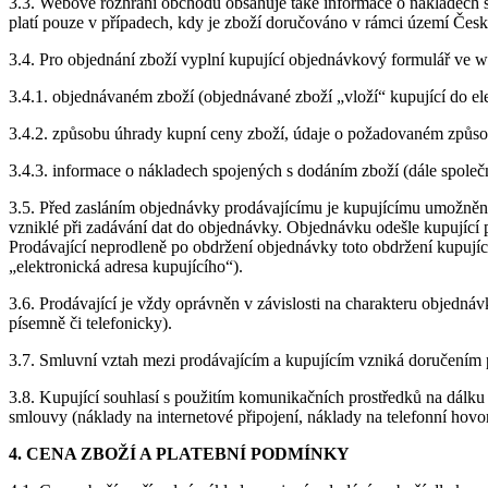
3.3. Webové rozhraní obchodu obsahuje také informace o nákladech
platí pouze v případech, kdy je zboží doručováno v rámci území Česk
3.4. Pro objednání zboží vyplní kupující objednávkový formulář ve
3.4.1. objednávaném zboží (objednávané zboží „vloží“ kupující do 
3.4.2. způsobu úhrady kupní ceny zboží, údaje o požadovaném způs
3.4.3. informace o nákladech spojených s dodáním zboží (dále společ
3.5. Před zasláním objednávky prodávajícímu je kupujícímu umožněno 
vzniklé při zadávání dat do objednávky. Objednávku odešle kupující 
Prodávající neprodleně po obdržení objednávky toto obdržení kupující
„elektronická adresa kupujícího“).
3.6. Prodávající je vždy oprávněn v závislosti na charakteru objedn
písemně či telefonicky).
3.7. Smluvní vztah mezi prodávajícím a kupujícím vzniká doručením př
3.8. Kupující souhlasí s použitím komunikačních prostředků na dálku
smlouvy (náklady na internetové připojení, náklady na telefonní hovory
4. CENA ZBOŽÍ A PLATEBNÍ PODMÍNKY