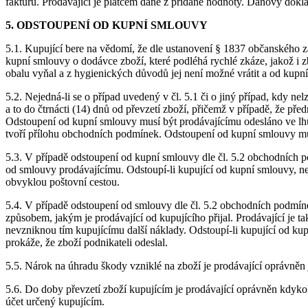
fakturu. Prodávající je plátcem daně z přidané hodnoty. Daňový dokla
5. ODSTOUPENÍ OD KUPNÍ SMLOUVY
5.1. Kupující bere na vědomí, že dle ustanovení § 1837 občanského z
kupní smlouvy o dodávce zboží, které podléhá rychlé zkáze, jakož i 
obalu vyňal a z hygienických důvodů jej není možné vrátit a od kup
5.2. Nejedná-li se o případ uvedený v čl. 5.1 či o jiný případ, kdy 
a to do čtrnácti (14) dnů od převzetí zboží, přičemž v případě, že př
Odstoupení od kupní smlouvy musí být prodávajícímu odesláno ve lhů
tvoří přílohu obchodních podmínek. Odstoupení od kupní smlouvy může
5.3. V případě odstoupení od kupní smlouvy dle čl. 5.2 obchodních 
od smlouvy prodávajícímu. Odstoupí-li kupující od kupní smlouvy, ne
obvyklou poštovní cestou.
5.4. V případě odstoupení od smlouvy dle čl. 5.2 obchodních podmínek
způsobem, jakým je prodávající od kupujícího přijal. Prodávající je t
nevzniknou tím kupujícímu další náklady. Odstoupí-li kupující od kupn
prokáže, že zboží podnikateli odeslal.
5.5. Nárok na úhradu škody vzniklé na zboží je prodávající oprávněn 
5.6. Do doby převzetí zboží kupujícím je prodávající oprávněn kdyko
účet určený kupujícím.