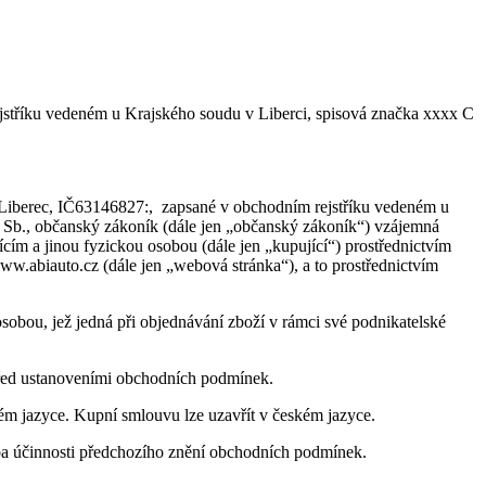
tříku vedeném u Krajského soudu v Liberci, spisová značka xxxx C
Liberec, IČ63146827:, zapsané v obchodním rejstříku vedeném u
12 Sb., občanský zákoník (dále jen „občanský zákoník“) vzájemná
cím a jinou fyzickou osobou (dále jen „kupující“) prostřednictvím
w.abiauto.cz (dále jen „webová stránka“), a to prostřednictvím
sobou, jež jedná při objednávání zboží v rámci své podnikatelské
před ustanoveními obchodních podmínek.
m jazyce. Kupní smlouvu lze uzavřít v českém jazyce.
ba účinnosti předchozího znění obchodních podmínek.