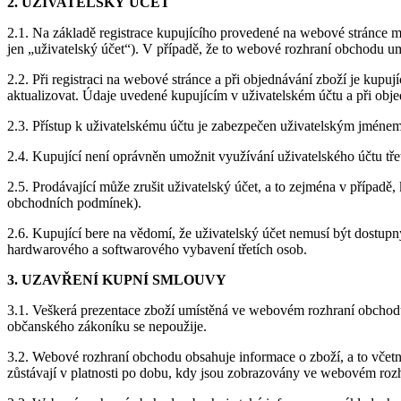
2. UŽIVATELSKÝ ÚČET
2.1. Na základě registrace kupujícího provedené na webové stránce m
jen „uživatelský účet“). V případě, že to webové rozhraní obchodu u
2.2. Při registraci na webové stránce a při objednávání zboží je kupu
aktualizovat. Údaje uvedené kupujícím v uživatelském účtu a při obj
2.3. Přístup k uživatelskému účtu je zabezpečen uživatelským jménem
2.4. Kupující není oprávněn umožnit využívání uživatelského účtu tř
2.5. Prodávající může zrušit uživatelský účet, a to zejména v případě,
obchodních podmínek).
2.6. Kupující bere na vědomí, že uživatelský účet nemusí být dostup
hardwarového a softwarového vybavení třetích osob.
3. UZAVŘENÍ KUPNÍ SMLOUVY
3.1. Veškerá prezentace zboží umístěná ve webovém rozhraní obchodu 
občanského zákoníku se nepoužije.
3.2. Webové rozhraní obchodu obsahuje informace o zboží, a to včetn
zůstávají v platnosti po dobu, kdy jsou zobrazovány ve webovém ro