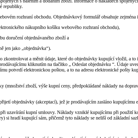
 spojených s balením a dodáním zboží. Informace o nákladech spojený
é republiky.
 webovém rozhraní obchodu. Objednávkový formulář obsahuje zejména 
elektronického nákupního košíku webového rozhraní obchodu),
obu doručení objednávaného zboží a
ně jen jako „objednávka“).
zkontrolovat a měnit údaje, které do objednávky kupující vložil, a to
prodávajícímu kliknutím na tlačítko „ Odeslat objednávku “. Údaje uv
mu potvrdí elektronickou poštou, a to na adresu elektronické pošty ku
ávky (množství zboží, výše kupní ceny, předpokládané náklady na dopra
ijetí objednávky (akceptací), jež je prodávajícím zasláno kupujícímu el
 při uzavírání kupní smlouvy. Náklady vzniklé kupujícímu při použití 
) si hradí kupující sám, přičemž tyto náklady se neliší od základní saz