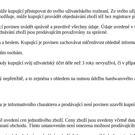
ůže kupující přistupovat do svého uživatelského rozhraní. Ze svého už
možňuje, může kupující provádět objednávání zboží též bez registrace
jící povinen uvádět správně a pravdivě všechny údaje. Údaje uvedené v 
ednávání zboží jsou prodávajícím považovány za správné.
 a heslem. Kupující je povinen zachovávat mlčenlivost ohledně informa
etím osobám.
 kdy kupující svůj uživatelský účet déle než 3 roky nevyužívá, či v pří
ný nepřetržitě, a to zejména s ohledem na nutnou údržbu hardwarového
je informativního charakteru a prodávající není povinen uzavřít kupn
ě uvedení cen jednotlivého zboží. Ceny zboží jsou uvedeny včetně dan
zhraní obchodu. Tímto ustanovením není omezena možnost prodávajícíh