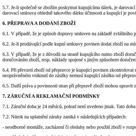
5.7. Je-li společně se zbožím poskytnut kupujícímu dárek, je darova
darovací smlouva ohledně takového dárku účinnosti a kupující je povi
6. PŘEPRAVA A DODÁNÍ ZBOŽÍ
6.1. V případě, že je způsob dopravy smluven na základě zvláštního 
6.2. Je-li prodávající podle kupní smlouvy povinen dodat zboží na mís
6.3. V případě, že je z důvodů na straně kupujícího nutno zboží do
doručováním zboží, resp. náklady spojené s jiným způsobem doručení
6.4. Při převzetí zboží od přepravce je kupující povinen zkontrolova
neoprávněném vniknutí do zásilky nemusí kupující zásilku od přeprav
6.5. Další práva a povinnosti stran při přepravě zboží mohou upravit 
7. ZÁRUČNÍ A REKLAMAČNÍ PODMÍNKY
7.1. Záruční doba je 24 měsíců, pokud není uvedeno jinak. Tato doba
7.2. Nárok na uplatnění záruky zaniká v následujících případech:
- neodborné montáže, zacházení či obsluhy nebo použití zboží v ro