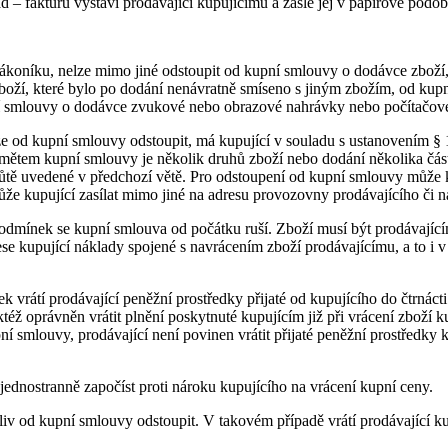
d – fakturu vystaví prodávající kupujícímu a zašle jej v papírové pod
ákoníku, nelze mimo jiné odstoupit od kupní smlouvy o dodávce zboží,
zboží, které bylo po dodání nenávratně smíseno s jiným zbožím, od kup
ní smlouvy o dodávce zvukové nebo obrazové nahrávky nebo počítačové
nelze od kupní smlouvy odstoupit, má kupující v souladu s ustanovením
edmětem kupní smlouvy je několik druhů zboží nebo dodání několika část
tě uvedené v předchozí větě. Pro odstoupení od kupní smlouvy může k
 kupující zasílat mimo jiné na adresu provozovny prodávajícího či na
podmínek se kupní smlouva od počátku ruší. Zboží musí být prodávajíc
se kupující náklady spojené s navrácením zboží prodávajícímu, a to i
 vrátí prodávající peněžní prostředky přijaté od kupujícího do čtrnác
aktéž oprávněn vrátit plnění poskytnuté kupujícím již při vrácení zboží
í smlouvy, prodávající není povinen vrátit přijaté peněžní prostředky 
jednostranně započíst proti nároku kupujícího na vrácení kupní ceny.
liv od kupní smlouvy odstoupit. V takovém případě vrátí prodávající 