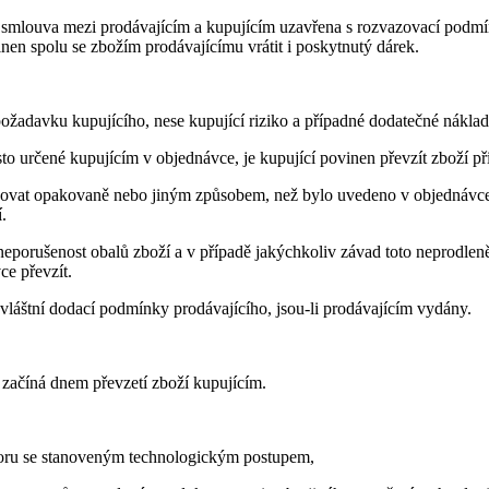
cí smlouva mezi prodávajícím a kupujícím uzavřena s rozvazovací podm
nen spolu se zbožím prodávajícímu vrátit i poskytnutý dárek.
požadavku kupujícího, nese kupující riziko a případné dodatečné nákla
to určené kupujícím v objednávce, je kupující povinen převzít zboží př
ručovat opakovaně nebo jiným způsobem, než bylo uvedeno v objednávce
.
t neporušenost obalů zboží a v případě jakýchkoliv závad toto neprodlen
ce převzít.
zvláštní dodací podmínky prodávajícího, jsou-li prodávajícím vydány.
 začíná dnem převzetí zboží kupujícím.
zporu se stanoveným technologickým postupem,