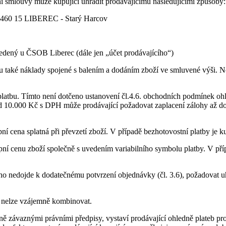
ní smlouvy může kupující uhradit prodávajícímu následujícími způsoby:
7, 460 15 LIBEREC - Starý Harcov
edený u ČSOB Liberec (dále jen „účet prodávajícího“)
mu také náklady spojené s balením a dodáním zboží ve smluvené výši. N
platbu. Tímto není dotčeno ustanovení čl.4.6. obchodních podmínek oh
 10.000 Kč s DPH může prodávající požadovat zaplacení zálohy až do
upní cena splatná při převzetí zboží. V případě bezhotovostní platby je
pní cenu zboží společně s uvedením variabilního symbolu platby. V pří
cího nedojde k dodatečnému potvrzení objednávky (čl. 3.6), požadovat u
u nelze vzájemně kombinovat.
ecně závaznými právními předpisy, vystaví prodávající ohledně plateb