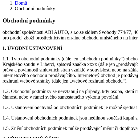
Domů
Obchodní podmínky
Obchodní podmínky
obchodní společnosti ABI AUTO, s.r.o.se sídlem Svobody 774/77, 4
pro prodej zboží prostřednictvím on-line obchodu umístěného na int
1. ÚVODNÍ USTANOVENÍ
1.1. Tyto obchodní podmínky (dále jen „obchodní podmínky“) obcho
Krajského soudu v Liberci, spisová značka xxxx (dále jen „prodávají
práva a povinnosti smluvních stran vzniklé v souvislosti nebo na zák
internetového obchodu prodávajícího. Internetový obchod je prodávaj
rozhraní webové stránky (dále jen „webové rozhraní obchodu“).
1.2. Obchodní podmínky se nevztahují na případy, kdy osoba, která m
činnosti nebo v rámci svého samostatného výkonu povolání.
1.3. Ustanovení odchylná od obchodních podmínek je možné sjednat
1.4. Ustanovení obchodních podmínek jsou nedílnou součástí kupní 
1.5. Znění obchodních podmínek může prodávající měnit či doplňovat