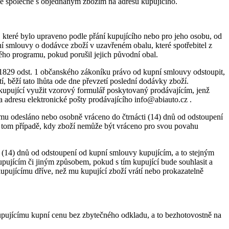
obě společně s objednaným zbožím na adresu kupujícího.
 které bylo upraveno podle přání kupujícího nebo pro jeho osobu, od
ní smlouvy o dodávce zboží v uzavřeném obalu, které spotřebitel z
ho programu, pokud porušil jejich původní obal.
 § 1829 odst. 1 občanského zákoníku právo od kupní smlouvy odstoupit,
í, běží tato lhůta ode dne převzetí poslední dodávky zboží.
upující využit vzorový formulář poskytovaný prodávajícím, jenž
 adresu elektronické pošty prodávajícího info@abiauto.cz .
ímu odesláno nebo osobně vráceno do čtrnácti (14) dnů od odstoupení
 v tom případě, kdy zboží nemůže být vráceno pro svou povahu
ti (14) dnů od odstoupení od kupní smlouvy kupujícím, a to stejným
 kupujícím či jiným způsobem, pokud s tím kupující bude souhlasit a
kupujícímu dříve, než mu kupující zboží vrátí nebo prokazatelně
kupujícímu kupní cenu bez zbytečného odkladu, a to bezhotovostně na