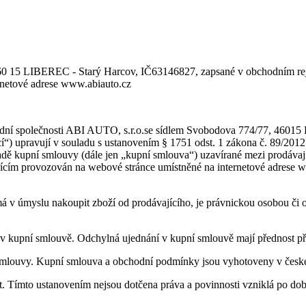
60 15 LIBEREC - Starý Harcov, IČ63146827, zapsané v obchodním rejs
ernetové adrese www.abiauto.cz
dní společnosti ABI AUTO, s.r.o.se sídlem Svobodova 774/77, 46015 
cí“) upravují v souladu s ustanovením § 1751 odst. 1 zákona č. 89/20
ladě kupní smlouvy (dále jen „kupní smlouva“) uzavírané mezi prodávají
ícím provozován na webové stránce umístněné na internetové adrese ww
á v úmyslu nakoupit zboží od prodávajícího, je právnickou osobou či o
 v kupní smlouvě. Odchylná ujednání v kupní smlouvě mají přednost 
smlouvy. Kupní smlouva a obchodní podmínky jsou vyhotoveny v české
. Tímto ustanovením nejsou dotčena práva a povinnosti vzniklá po do