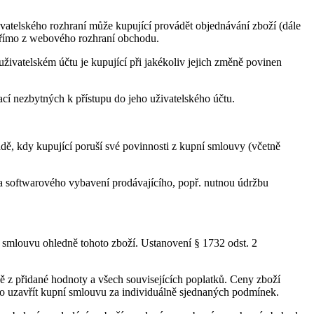
ivatelského rozhraní může kupující provádět objednávání zboží (dále
 přímo z webového rozhraní obchodu.
uživatelském účtu je kupující při jakékoliv jejich změně povinen
cí nezbytných k přístupu do jeho uživatelského účtu.
padě, kdy kupující poruší své povinnosti z kupní smlouvy (včetně
 a softwarového vybavení prodávajícího, popř. nutnou údržbu
í smlouvu ohledně tohoto zboží. Ustanovení § 1732 odst. 2
ě z přidané hodnoty a všech souvisejících poplatků. Ceny zboží
o uzavřít kupní smlouvu za individuálně sjednaných podmínek.