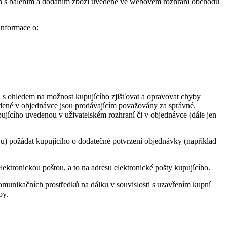
ch s balením a dodáním zboží uvedené ve webovém rozhraní obchodu
informace o:
 i s ohledem na možnost kupujícího zjišťovat a opravovat chyby
edené v objednávce jsou prodávajícím považovány za správné.
pujícího uvedenou v uživatelském rozhraní či v objednávce (dále jen
vu) požádat kupujícího o dodatečné potvrzení objednávky (například
ektronickou poštou, a to na adresu elektronické pošty kupujícího.
komunikačních prostředků na dálku v souvislosti s uzavřením kupní
by.