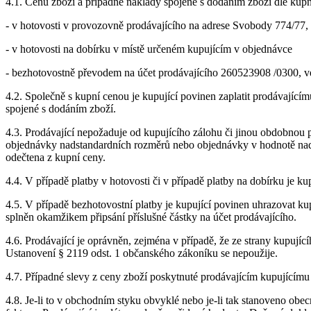
4.1. Cenu zboží a případné náklady spojené s dodáním zboží dle kup
- v hotovosti v provozovně prodávajícího na adrese Svobody 774/7
- v hotovosti na dobírku v místě určeném kupujícím v objednávce
- bezhotovostně převodem na účet prodávajícího 260523908 /0300, v
4.2. Společně s kupní cenou je kupující povinen zaplatit prodávající
spojené s dodáním zboží.
4.3. Prodávající nepožaduje od kupujícího zálohu či jinou obdobnou 
objednávky nadstandardních rozměrů nebo objednávky v hodnotě nad
odečtena z kupní ceny.
4.4. V případě platby v hotovosti či v případě platby na dobírku je k
4.5. V případě bezhotovostní platby je kupující povinen uhrazovat ku
splněn okamžikem připsání příslušné částky na účet prodávajícího.
4.6. Prodávající je oprávněn, zejména v případě, že ze strany kupují
Ustanovení § 2119 odst. 1 občanského zákoníku se nepoužije.
4.7. Případné slevy z ceny zboží poskytnuté prodávajícím kupujícím
4.8. Je-li to v obchodním styku obvyklé nebo je-li tak stanoveno ob