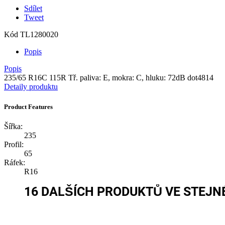
Sdílet
Tweet
Kód
TL1280020
Popis
Popis
235/65 R16C 115R Tř. paliva: E, mokra: C, hluku: 72dB dot4814
Detaily produktu
Product Features
Šířka:
235
Profil:
65
Ráfek:
R16
16 DALŠÍCH PRODUKTŮ VE STEJNÉ