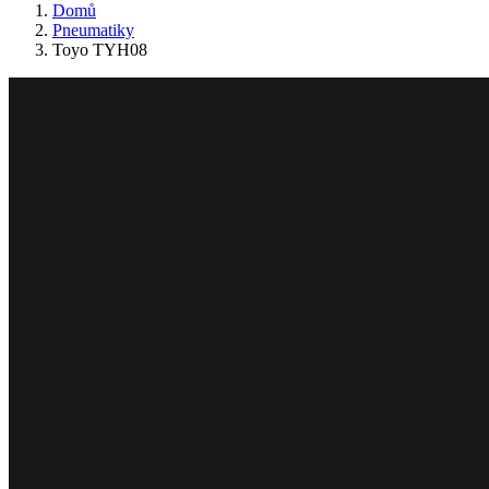
Domů
Pneumatiky
Toyo TYH08