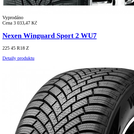
Vyprodáno
Cena
3 033,47 Kč
Nexen Winguard Sport 2 WU7
225 45 R18 Z
Detaily produktu