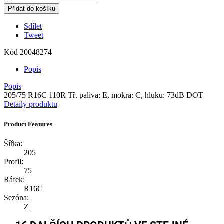
Přidat do košíku
Sdílet
Tweet
Kód
20048274
Popis
Popis
205/75 R16C 110R Tř. paliva: E, mokra: C, hluku: 73dB DOT
Detaily produktu
Product Features
Šířka:
205
Profil:
75
Ráfek:
R16C
Sezóna:
Z