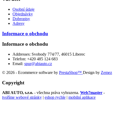
Osobní údaje
Objednávky
Dobropisy
Adresy
Informace o obchodu
Informace o obchodu
Addresses:
Svobody 774/77, 46015 Liberec
Telefon:
+420 485 124 683
Email:
spur@abiauto.cz
© 2026 - Ecommerce software by
PrestaShop™
Design by
Zemez
Copyright
ABI AUTO, s.r.o.
- všechna práva vyhrazena.
Web7master
-
tvoříme webové stránky
|
eshop rychle
|
mobilní aplikace