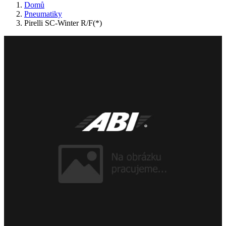
Domů
Pneumatiky
Pirelli SC-Winter R/F(*)