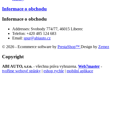
Informace o obchodu
Informace o obchodu
Addresses:
Svobody 774/77, 46015 Liberec
Telefon:
+420 485 124 683
Email:
spur@abiauto.cz
© 2026 - Ecommerce software by
PrestaShop™
Design by
Zemez
Copyright
ABI AUTO, s.r.o.
- všechna práva vyhrazena.
Web7master
-
tvoříme webové stránky
|
eshop rychle
|
mobilní aplikace