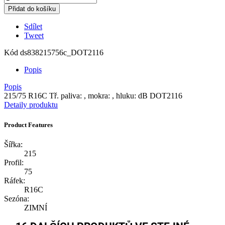
Přidat do košíku
Sdílet
Tweet
Kód
ds838215756c_DOT2116
Popis
Popis
215/75 R16C Tř. paliva: , mokra: , hluku: dB DOT2116
Detaily produktu
Product Features
Šířka:
215
Profil:
75
Ráfek:
R16C
Sezóna:
ZIMNÍ