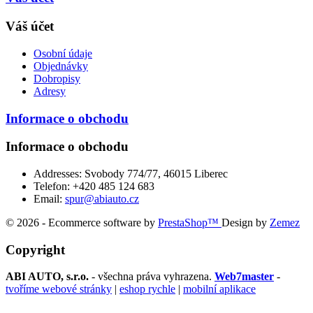
Váš účet
Osobní údaje
Objednávky
Dobropisy
Adresy
Informace o obchodu
Informace o obchodu
Addresses:
Svobody 774/77, 46015 Liberec
Telefon:
+420 485 124 683
Email:
spur@abiauto.cz
© 2026 - Ecommerce software by
PrestaShop™
Design by
Zemez
Copyright
ABI AUTO, s.r.o.
- všechna práva vyhrazena.
Web7master
-
tvoříme webové stránky
|
eshop rychle
|
mobilní aplikace