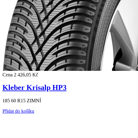
Cena
2 426,05 Kč
Kleber Krisalp HP3
185 60 R15 ZIMNÍ
Přidat do košíku