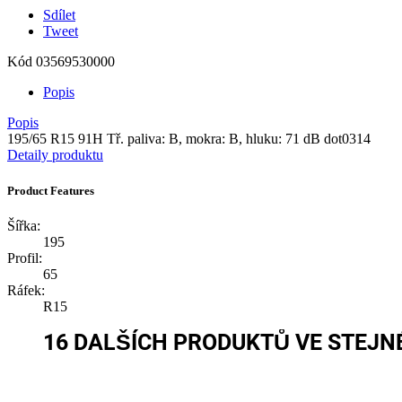
Sdílet
Tweet
Kód
03569530000
Popis
Popis
195/65 R15 91H Tř. paliva: B, mokra: B, hluku: 71 dB dot0314
Detaily produktu
Product Features
Šířka:
195
Profil:
65
Ráfek:
R15
16 DALŠÍCH PRODUKTŮ VE STEJNÉ