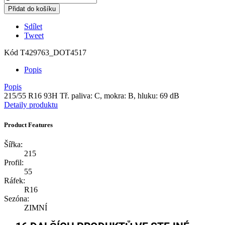
Přidat do košíku
Sdílet
Tweet
Kód
T429763_DOT4517
Popis
Popis
215/55 R16 93H Tř. paliva: C, mokra: B, hluku: 69 dB
Detaily produktu
Product Features
Šířka:
215
Profil:
55
Ráfek:
R16
Sezóna:
ZIMNÍ