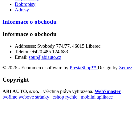
Dobropisy
Adresy
Informace o obchodu
Informace o obchodu
Addresses:
Svobody 774/77, 46015 Liberec
Telefon:
+420 485 124 683
Email:
spur@abiauto.cz
© 2026 - Ecommerce software by
PrestaShop™
Design by
Zemez
Copyright
ABI AUTO, s.r.o.
- všechna práva vyhrazena.
Web7master
-
tvoříme webové stránky
|
eshop rychle
|
mobilní aplikace