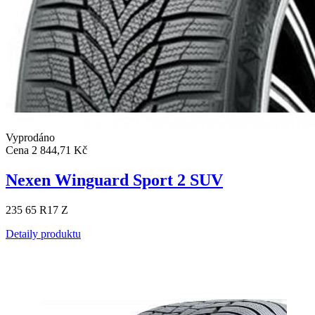
Vyprodáno
Cena
2 844,71 Kč
Nexen Winguard Sport 2 SUV
235 65 R17 Z
Detaily produktu