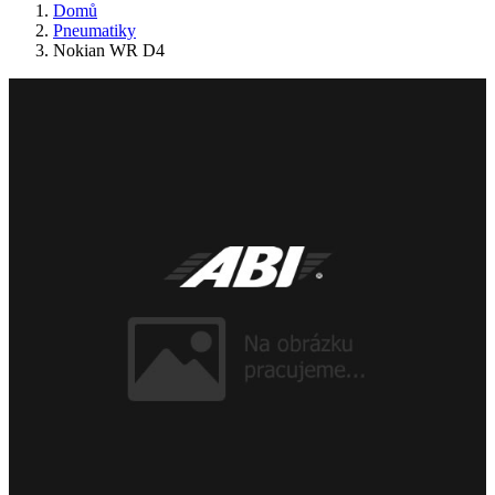
Domů
Pneumatiky
Nokian WR D4