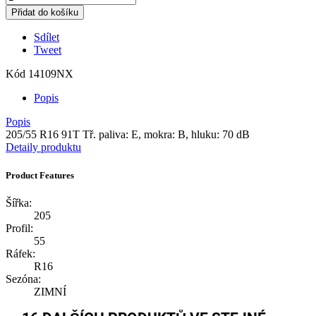
Přidat do košíku
Sdílet
Tweet
Kód
14109NX
Popis
Popis
205/55 R16 91T Tř. paliva: E, mokra: B, hluku: 70 dB
Detaily produktu
Product Features
Šířka:
205
Profil:
55
Ráfek:
R16
Sezóna:
ZIMNÍ