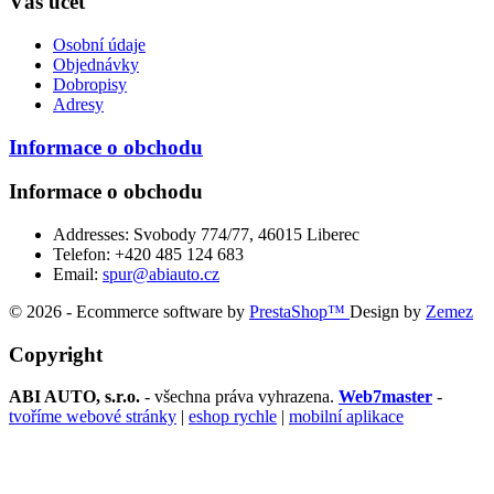
Váš účet
Osobní údaje
Objednávky
Dobropisy
Adresy
Informace o obchodu
Informace o obchodu
Addresses:
Svobody 774/77, 46015 Liberec
Telefon:
+420 485 124 683
Email:
spur@abiauto.cz
© 2026 - Ecommerce software by
PrestaShop™
Design by
Zemez
Copyright
ABI AUTO, s.r.o.
- všechna práva vyhrazena.
Web7master
-
tvoříme webové stránky
|
eshop rychle
|
mobilní aplikace